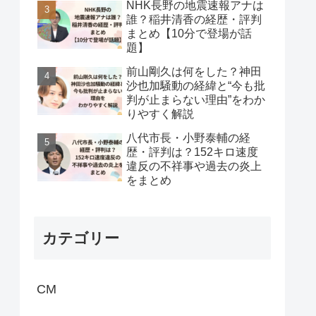
NHK長野の地震速報アナは
誰？稲井清香の経歴・評判
まとめ【10分で登場が話
題】
前山剛久は何をした？神田
沙也加騒動の経緯と“今も批
判が止まらない理由”をわか
りやすく解説
八代市長・小野泰輔の経
歴・評判は？152キロ速度
違反の不祥事や過去の炎上
をまとめ
カテゴリー
CM