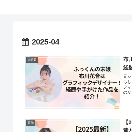
2025-04
布
未分類
経
元シ
らし
フィ
のか
【
芸能
昔