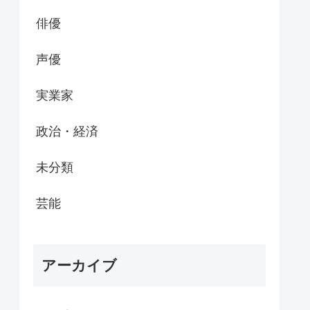
俳優
声優
実業家
政治・経済
未分類
芸能
アーカイブ