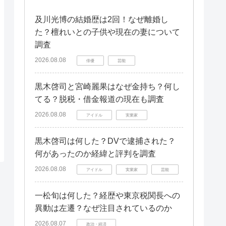
及川光博の結婚歴は2回！なぜ離婚し
た？檀れいとの子供や現在の妻について
調査
2026.08.08
俳優
芸能
黒木啓司と宮崎麗果はなぜ金持ち？何し
てる？脱税・借金報道の現在も調査
2026.08.08
アイドル
実業家
黒木啓司は何した？DVで逮捕された？
何があったのか経緯と評判を調査
2026.08.08
アイドル
実業家
芸能
一松旬は何した？経歴や東京税関長への
異動は左遷？なぜ注目されているのか
2026.08.07
政治・経済