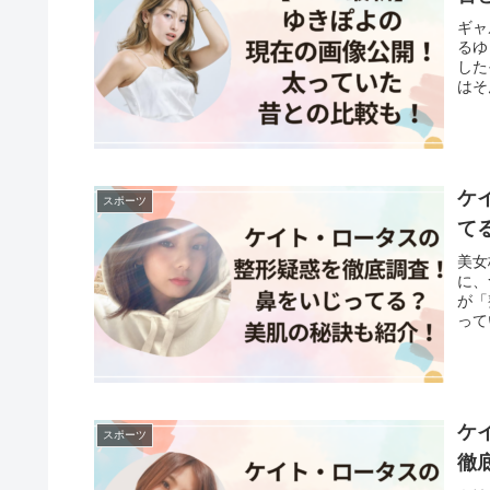
ギャ
るゆ
した
はそ
ケ
スポーツ
て
美女
に、
が「
って
ケ
スポーツ
徹