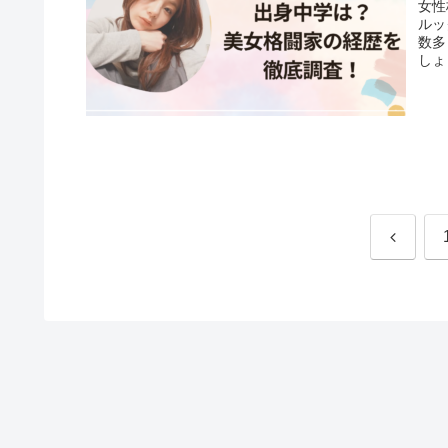
女性
ルッ
数多
しょ
前
へ