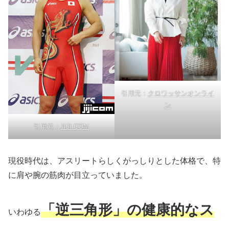
引用元：
クロワッサンオンライ
ン
引用元：
JIJI.COM
現役時代は、アスリートらしくがっしりとした体格で、特
に肩や腕の筋肉が目立っていました。
「逆三角形」の健康的なス
いわゆる