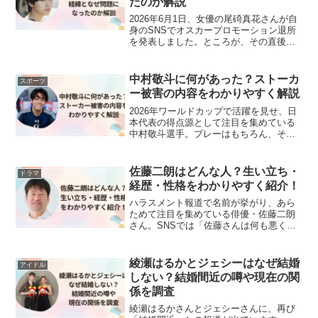
たのか解説
2026年6月1日、女優の尾碕真花さんが自
身のSNSでオスカープロモーション退所
を発表しました。ところが、その直後に
事務所側が「専属マネジメント契約は現
在も契約期間中であり、退所には合意し
ていない」と異例の声明を発表。本人と
中村敬斗に何があった？ストーカ
スポーツ
事務所の主張が真...
ー被害の内容をわかりやすく解説
2026年ワールドカップで活躍を見せ、日
本代表の得点源として注目を集めている
中村敬斗選手。プレーはもちろん、その
端正なルックスから「イケメン選手」と
しても人気を集めており、気になって検
索した人も多いのではないでしょうか。
佐藤二朗はどんな人？生い立ち・
ドラマ
ところが、中村選手に...
経歴・性格をわかりやすく紹介！
ハラスメント報道で名前が挙がり、あら
ためて注目を集めている俳優・佐藤二朗
さん。SNSでは「佐藤さんは何も悪くな
いのでは？」という声も多く見られ、そ
の人柄に関心を持った人も少なくないよ
うです。一方で、「佐藤二朗さんって遅
綾瀬はるかとジェシーはなぜ結婚
アイドル
咲きの俳優だったって本...
しない？結婚間近の噂や現在の関
係を調査
綾瀬はるかさんとジェシーさんに、再び