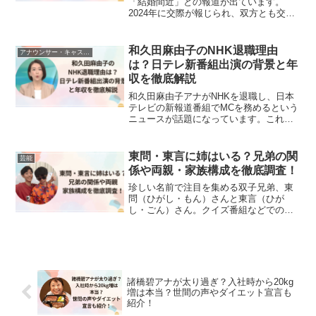
「結婚間近」との報道が出ています。
2024年に交際が報じられ、双方とも交際
を完全には否定しなかった2人。それだけ
に「もう結婚してもおかしくないので
は？」「綾瀬はるかも40歳を超えている
和久田麻由子のNHK退職理由
アナウンサー・キャスター
のに、なぜ結婚しない...
は？日テレ新番組出演の背景と年
収を徹底解説
和久田麻由子アナがNHKを退職し、日本
テレビの新報道番組でMCを務めるという
ニュースが話題になっています。これま
で“NHKの看板アナ”として活躍してきた彼
女だけに、「なぜこのタイミングで退職
したの？」「日テレを選んだ理由は？」
東問・東言に姉はいる？兄弟の関
芸能
と気になった人...
係や両親・家族構成を徹底調査！
珍しい名前で注目を集める双子兄弟、東
問（ひがし・もん）さんと東言（ひが
し・ごん）さん。クイズ番組などでの活
躍から「姉はいるの？」「両親はどんな
人？」と家族構成が話題になっていま
す。佐賀県出身で、兄の東問さんは東京
都立大学卒、弟の東言さんは東...
諸橋碧アナが太り過ぎ？入社時から20kg
増は本当？世間の声やダイエット宣言も
紹介！