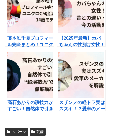
藤本唯千夏プロフィー
【2025年最新】カバ
ル完全まとめ！ユニク
ちゃんの性別は女性！
ロCM出演で話題の14
昔との違い・戸籍・今
歳モデル
の活動まとめ
高石あかりの演技力が
スザンヌの軽トラ実は
すごい！自然体で引き
スズキ！？愛車のメー
込む“超演技派”の魅
カー・車種を解説！
力を徹底解説！
スポーツ
芸能