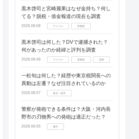
黒木啓司と宮崎麗果はなぜ金持ち？何し
てる？脱税・借金報道の現在も調査
2026.08.08
アイドル
実業家
黒木啓司は何した？DVで逮捕された？
何があったのか経緯と評判を調査
2026.08.08
アイドル
実業家
芸能
一松旬は何した？経歴や東京税関長への
異動は左遷？なぜ注目されているのか
2026.08.07
政治・経済
警察が発砲できる条件は？大阪・河内長
野市の刃物男への発砲は適正だった？
2026.08.05
事件