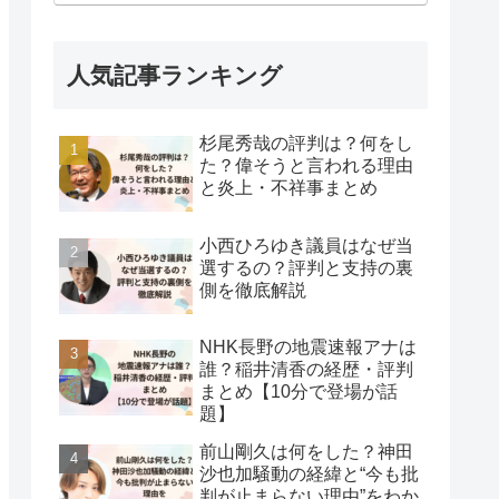
人気記事ランキング
杉尾秀哉の評判は？何をし
た？偉そうと言われる理由
と炎上・不祥事まとめ
小西ひろゆき議員はなぜ当
選するの？評判と支持の裏
側を徹底解説
NHK長野の地震速報アナは
誰？稲井清香の経歴・評判
まとめ【10分で登場が話
題】
前山剛久は何をした？神田
沙也加騒動の経緯と“今も批
判が止まらない理由”をわか