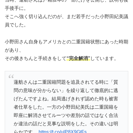
手後手に。
そこへ強く切り込んだのが、まだ若手だった小野田紀美議
員でした。
小野田さん自身もアメリカとの二重国籍状態にあった時期
があり、
その後きちんと手続きをして
“完全解消”
しています。
蓮舫さんは二重国籍問題を追及されてる時に「質
問の意味が分からない」を繰り返して徹底的に逃
げたんですよね。結局逃げきれず認めた時も被害
者仕草をした。一方の小野田紀美氏は二重国籍を
即座に解消させてルーツや差別の話ではなく合法
か違法の話だと見事な説明をした。その違いは明
らかです。
https://t.co/ulP8X9GtFs