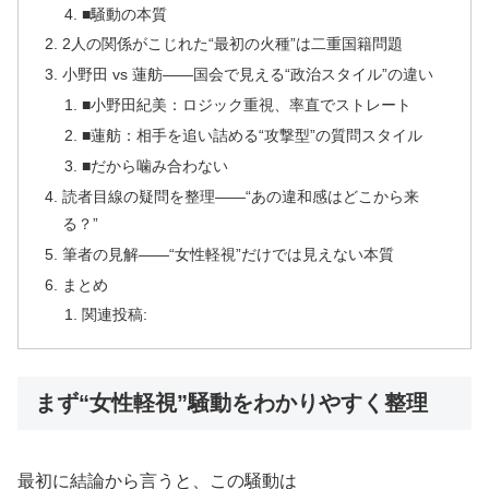
■騒動の本質
2人の関係がこじれた“最初の火種”は二重国籍問題
小野田 vs 蓮舫——国会で見える“政治スタイル”の違い
■小野田紀美：ロジック重視、率直でストレート
■蓮舫：相手を追い詰める“攻撃型”の質問スタイル
■だから噛み合わない
読者目線の疑問を整理――“あの違和感はどこから来
る？”
筆者の見解――“女性軽視”だけでは見えない本質
まとめ
関連投稿:
まず“女性軽視”騒動をわかりやすく整理
最初に結論から言うと、この騒動は