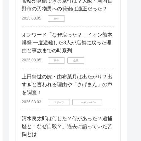
警察が発砲できる条件は？大阪・河内長
野市の刃物男への発砲は適正だった？
2026.08.05
事件
オンワード「なぜ戻った？」イオン熊本
爆発 一度避難した3人が店舗に戻った理
由と事故までの時系列
2026.08.05
事件
企業
上田綺世の嫁・由布菜月は出たがり？出
すぎと言われる理由や「さげまん」の声
を調査！
2026.08.03
スポーツ
ユーチューバー
清水良太郎は何した？何があった？逮捕
歴と「なぜ自殺？」過去に語っていた苦
悩とは