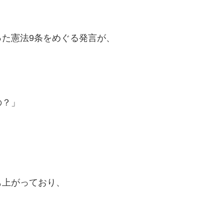
た憲法9条をめぐる発言が、
の？」
も上がっており、
。