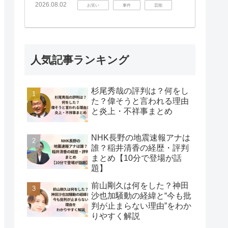
2026.08.02
お笑い
事件
芸能
人気記事ランキング
杉尾秀哉の評判は？何をし
た？偉そうと言われる理由
と炎上・不祥事まとめ
NHK長野の地震速報アナは
誰？稲井清香の経歴・評判
まとめ【10分で登場が話
題】
前山剛久は何をした？神田
沙也加騒動の経緯と“今も批
判が止まらない理由”をわか
りやすく解説