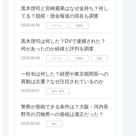
黒木啓司と宮崎麗果はなぜ金持ち？何し
てる？脱税・借金報道の現在も調査
2026.08.08
アイドル
実業家
黒木啓司は何した？DVで逮捕された？
何があったのか経緯と評判を調査
2026.08.08
アイドル
実業家
芸能
一松旬は何した？経歴や東京税関長への
異動は左遷？なぜ注目されているのか
2026.08.07
政治・経済
警察が発砲できる条件は？大阪・河内長
野市の刃物男への発砲は適正だった？
2026.08.05
事件