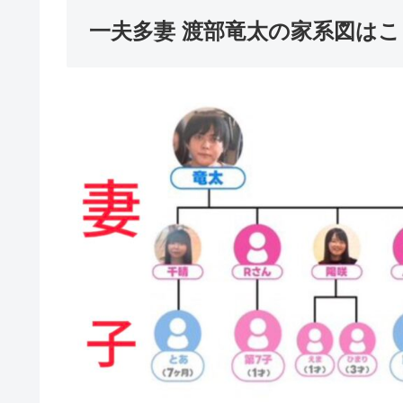
一夫多妻 渡部竜太の家系図は