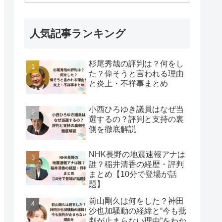
人気記事ランキング
杉尾秀哉の評判は？何をし
た？偉そうと言われる理由
と炎上・不祥事まとめ
小西ひろゆき議員はなぜ当
選するの？評判と支持の裏
側を徹底解説
NHK長野の地震速報アナは
誰？稲井清香の経歴・評判
まとめ【10分で登場が話
題】
前山剛久は何をした？神田
沙也加騒動の経緯と“今も批
判が止まらない理由”をわか