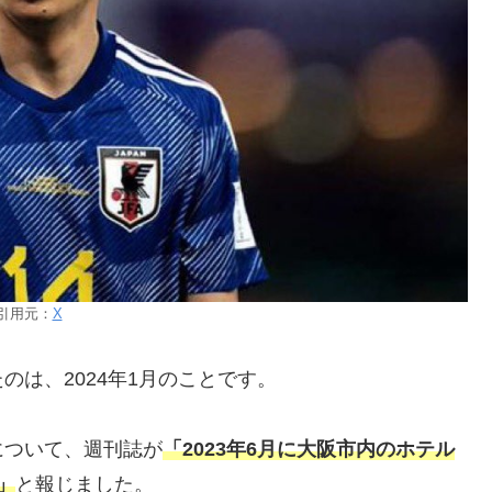
引用元：
X
は、2024年1月のことです。
について、週刊誌が
「2023年6月に大阪市内のホテル
」
と報じました。