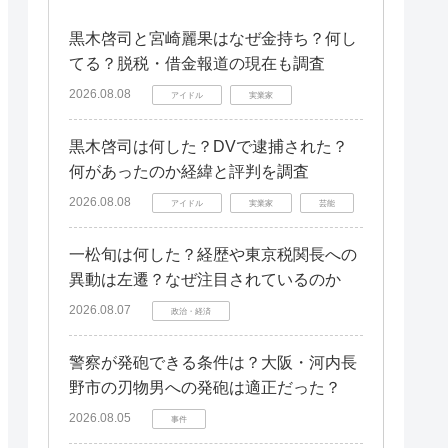
黒木啓司と宮崎麗果はなぜ金持ち？何し
てる？脱税・借金報道の現在も調査
2026.08.08
アイドル
実業家
黒木啓司は何した？DVで逮捕された？
何があったのか経緯と評判を調査
2026.08.08
アイドル
実業家
芸能
一松旬は何した？経歴や東京税関長への
異動は左遷？なぜ注目されているのか
2026.08.07
政治・経済
警察が発砲できる条件は？大阪・河内長
野市の刃物男への発砲は適正だった？
2026.08.05
事件