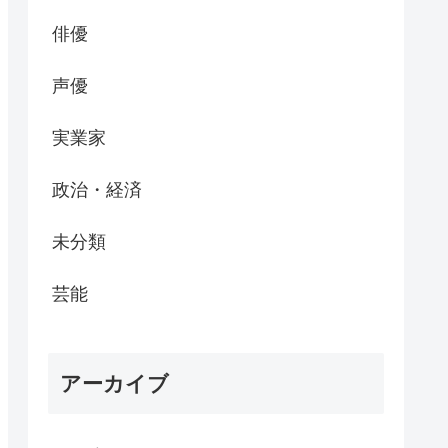
俳優
声優
実業家
政治・経済
未分類
芸能
アーカイブ