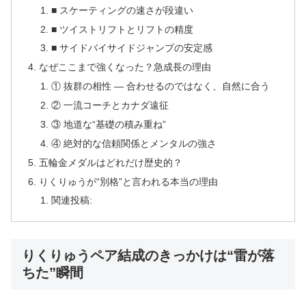
■ スケーティングの速さが段違い
■ ツイストリフトとリフトの精度
■ サイドバイサイドジャンプの安定感
なぜここまで強くなった？急成長の理由
① 抜群の相性 ― 合わせるのではなく、自然に合う
② 一流コーチとカナダ遠征
③ 地道な“基礎の積み重ね”
④ 絶対的な信頼関係とメンタルの強さ
五輪金メダルはどれだけ歴史的？
りくりゅうが“別格”と言われる本当の理由
関連投稿:
りくりゅうペア結成のきっかけは“雷が落
ちた”瞬間